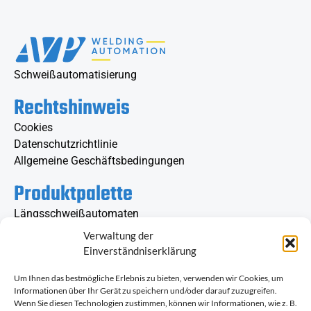
Schweißautomatisierung
Rechtshinweis
Cookies
Datenschutzrichtlinie
Allgemeine Geschäftsbedingungen
Produktpalette
Längsschweißautomaten
Rundschweißautomaten
Verwaltung der
Schweiß-Automatenträger
Einverständniserklärung
Drehtische und Schweißpositionierer
Um Ihnen das bestmögliche Erlebnis zu bieten, verwenden wir Cookies, um
Schweiß-Rollenböcke
Informationen über Ihr Gerät zu speichern und/oder darauf zuzugreifen.
Wenn Sie diesen Technologien zustimmen, können wir Informationen, wie z. B.