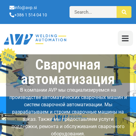
info@avp.si
+386 1 514 04 10
Сварочная
автоматизация
В компании AVP мы специализируемся на
производстве автоматических сварочных машин и
систем сварочной автоматизации. Мы
разрабатываем и строим сварочные машины на
заказ. Также мы предоставляем услуги
поддержки, ремонта и обслуживания сварочного
оборудования.