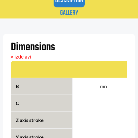
DESCRIPTION
GALLERY
Dimensions
v izdelavi
B
mn
C
Z axis stroke
Y axis stroke