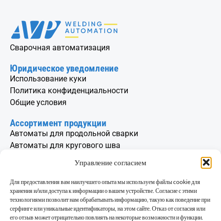
Сварочная автоматизация
Юридическое уведомление
Использование куки
Политика конфиденциальности
Общие условия
Ассортимент продукции
Автоматы для продольной сварки
Автоматы для кругового шва
Колонно-бумовые сварочные машины
Управление согласием
Вертельные столы и сварочные позиционеры
Вращатель цилиндров
Для предоставления вам наилучшего опыта мы используем файлы cookie для
хранения и/или доступа к информации о вашем устройстве. Согласие с этими
Контакт
технологиями позволит нам обрабатывать информацию, такую как поведение при
серфинге или уникальные идентификаторы, на этом сайте. Отказ от согласия или
info@avp.si
его отзыв может отрицательно повлиять на некоторые возможности и функции.