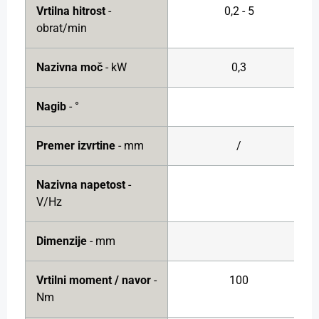
Vrtilna hitrost
-
0,2 - 5
obrat/min
Nazivna moč
- kW
0,3
Nagib
- °
Premer izvrtine
- mm
/
Nazivna napetost
-
V/Hz
Dimenzije
- mm
Vrtilni moment / navor
-
100
Nm