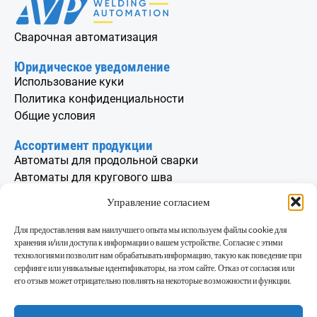
Сварочная автоматизация
Юридическое уведомление
Использование куки
Политика конфиденциальности
Общие условия
Ассортимент продукции
Автоматы для продольной сварки
Автоматы для кругового шва
Колонно-бумовые сварочные машины
Управление согласием
Вертельные столы и сварочные позиционеры
Вращатель цилиндров
Для предоставления вам наилучшего опыта мы используем файлы cookie для
хранения и/или доступа к информации о вашем устройстве. Согласие с этими
Контакт
технологиями позволит нам обрабатывать информацию, такую как поведение при
серфинге или уникальные идентификаторы, на этом сайте. Отказ от согласия или
info@avp.si
его отзыв может отрицательно повлиять на некоторые возможности и функции.
+386 1 514 04 10
Cesta v Log 15,