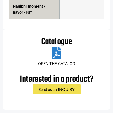
Nagibni moment /
80
navor
- Nm
Catalogue
OPEN THE CATALOG
Interested in a product?
Send us an INQUIRY