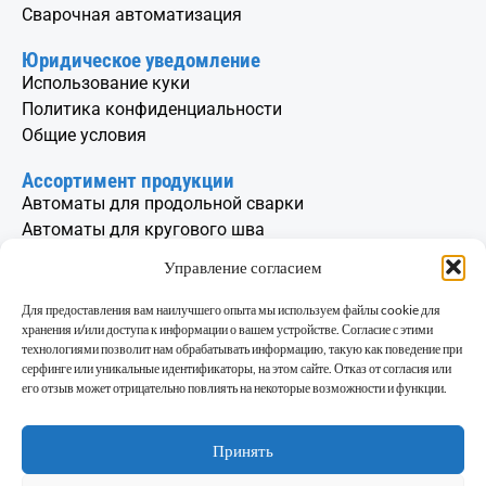
Сварочная автоматизация
Юридическое уведомление
Использование куки
Политика конфиденциальности
Общие условия
Ассортимент продукции
Автоматы для продольной сварки
Автоматы для кругового шва
Колонно-бумовые сварочные машины
Управление согласием
Вертельные столы и сварочные позиционеры
Вращатель цилиндров
Для предоставления вам наилучшего опыта мы используем файлы cookie для
хранения и/или доступа к информации о вашем устройстве. Согласие с этими
Контакт
технологиями позволит нам обрабатывать информацию, такую как поведение при
серфинге или уникальные идентификаторы, на этом сайте. Отказ от согласия или
info@avp.si
его отзыв может отрицательно повлиять на некоторые возможности и функции.
+386 1 514 04 10
Cesta v Log 15,
Принять
1351 Брезовица при Любляне,
Словения