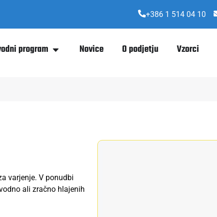
+386 1 514 04 10
vodni program
Novice
O podjetju
Vzorci
za varjenje. V ponudbi
vodno ali zračno hlajenih