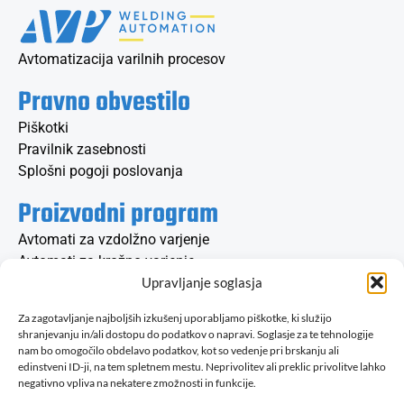
Avtomatizacija varilnih procesov
Pravno obvestilo
Piškotki
Pravilnik zasebnosti
Splošni pogoji poslovanja
Proizvodni program
Avtomati za vzdolžno varjenje
Avtomati za krožno varjenje
Konzolni varilni stroji
Upravljanje soglasja
Vrtilne mize in pozicionerji
Za zagotavljanje najboljših izkušenj uporabljamo piškotke, ki služijo
Obračalne naprave
shranjevanju in/ali dostopu do podatkov o napravi. Soglasje za te tehnologije
nam bo omogočilo obdelavo podatkov, kot so vedenje pri brskanju ali
Kontaktirajte nas
edinstveni ID-ji, na tem spletnem mestu. Neprivolitev ali preklic privolitve lahko
negativno vpliva na nekatere zmožnosti in funkcije.
info@avp.si