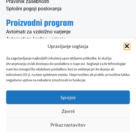
Pravilnik zasebnosti
Splošni pogoji poslovanja
Proizvodni program
Avtomati za vzdolžno varjenje
Avtomati za krožno varjenje
Konzolni varilni stroji
Upravljanje soglasja
Vrtilne mize in pozicionerji
Za zagotavljanje najboljših izkušenj uporabljamo piškotke, ki služijo
Obračalne naprave
shranjevanju in/ali dostopu do podatkov o napravi. Soglasje za te tehnologije
nam bo omogočilo obdelavo podatkov, kot so vedenje pri brskanju ali
Kontaktirajte nas
edinstveni ID-ji, na tem spletnem mestu. Neprivolitev ali preklic privolitve lahko
negativno vpliva na nekatere zmožnosti in funkcije.
info@avp.si
+386 1 514 04 10
Sprejmi
Cesta v Log 15, 1351 Brezovica pri Ljubljani
Slovenija
Zavrni
© 2025 | Avtomatizacija
varilnih procesov | Vse pravice
Prikaz nastavitev
pridržane