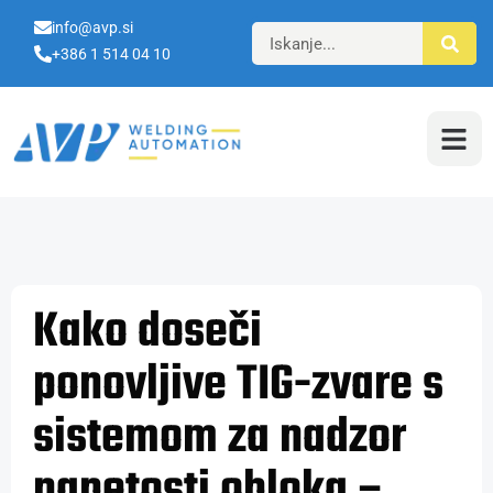
info@avp.si
+386 1 514 04 10
Kako doseči
ponovljive TIG-zvare s
sistemom za nadzor
napetosti obloka –