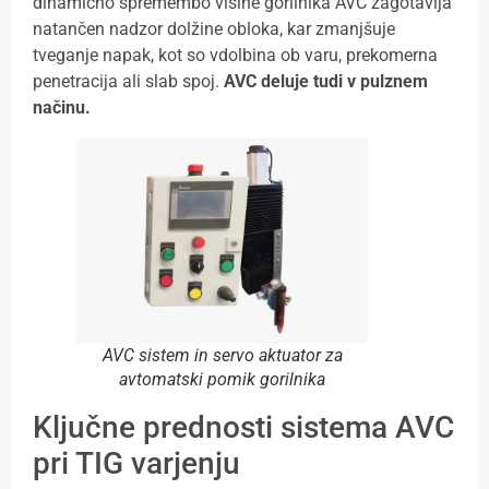
dinamično spremembo višine gorilnika AVC zagotavlja
natančen nadzor dolžine obloka, kar zmanjšuje
tveganje napak, kot so vdolbina ob varu, prekomerna
penetracija ali slab spoj.
AVC deluje tudi v pulznem
načinu.
AVC sistem in servo aktuator za
avtomatski pomik gorilnika
Ključne prednosti sistema AVC
pri TIG varjenju