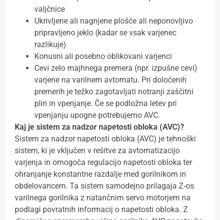
valjčnice
Ukrivljene ali nagnjene plošče ali neponovljivo
pripravljeno jeklo (kadar se vsak varjenec
razlikuje)
Konusni ali posebno oblikovani varjenci
Cevi zelo majhnega premera (npr. izpušne cevi)
varjene na varilnem avtomatu. Pri določenih
premerih je težko zagotavljati notranji zaščitni
plin in vpenjanje. Če se podložna letev pri
vpenjanju upogne potrebujemo AVC.
Kaj je sistem za nadzor napetosti obloka (AVC)?
Sistem za nadzor napetosti obloka (AVC) je tehnoški
sistem, ki je vključen v rešitve za avtomatizacijo
varjenja in omogoča regulacijo napetosti obloka ter
ohranjanje konstantne razdalje med gorilnikom in
obdelovancem. Ta sistem samodejno prilagaja Z-os
varilnega gorilnika z natančnim servo motorjem na
podlagi povratnih informacij o napetosti obloka. Z