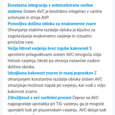
Enostavna integracija v avtomatizirane varilne
sisteme
Sistem AVC je brezhibno integriran v varilne
avtomate in stroje AVP.
Ponovljiva dolžina obloka za enakomerne zvare
Ohranjanje stabilne razdalje obloka je ključno za
zagotavljanje enakomerno varjenje in vizualno
privlačne vare.
Večja hitrost varjenja brez izgube kakovosti
S
sprotnimi prilagoditvami sistem AVC omogoča višje
hitrosti varjenja, hkrati pa ohranja natančen nadzor
dolžine obloka.
Izboljšana kakovost zvarov in manj popravkov
Z
ohranjanjem konstantne razdalje obloka sistem AVC
zmanjšuje možnost napak pri varjenju, kar vodi v višjo
kakovost zvarov.
Združljivost z več varilnimi procesi
Čeprav se AVC
najpogosteje uporablja pri TIG varjenju, ga je mogoče
uporabiti tudi pri plazemskem varjenju. AVC deluje tudi