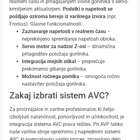
realnem času in prilagajanjem višine gorilnika s servo-
krmiljenim aktuatorjem.
Podatki o napetosti se
pošiljajo oziroma berejo iz varilnega izvora
(npr.
Fronius). Glavne funkcionalnosti:
Zaznavanje napetosti v realnem času
–
neprekinjeno spremljanje napetosti obloka.
Servo motor za nadzor Z-osi
– dinamična
prilagoditev položaja gorilnika.
Integracija mejnih stikal
– preprečuje
prekomerno gibanje gorilnika.
Možnost ročnega pomika
– omogoča ročno
nastavitev položaja gorilnika.
Zakaj izbrati sistem AVC?
Za proizvajalce in varilne profesionalce, ki želijo
izboljšati natančnost, ponovljivost in učinkovitost, je
integracija sistema AVC prava rešitev. Pri AVP lahko
naše varilne stroje opremimo z naprednimi sistemi
AVC, ki poenostavijo varilni proces, zmanjšajo delo