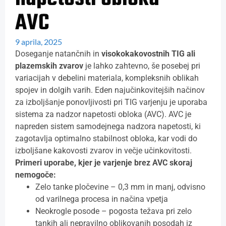
AVC
9 aprila, 2025
Doseganje natančnih in
visokokakovostnih TIG ali
plazemskih zvarov
je lahko zahtevno, še posebej pri
variacijah v debelini materiala, kompleksnih oblikah
spojev in dolgih varih. Eden najučinkovitejših načinov
za izboljšanje ponovljivosti pri TIG varjenju je uporaba
sistema za nadzor napetosti obloka (AVC). AVC je
napreden sistem samodejnega nadzora napetosti, ki
zagotavlja optimalno stabilnost obloka, kar vodi do
izboljšane kakovosti zvarov in večje učinkovitosti.
Primeri uporabe, kjer je varjenje brez AVC skoraj
nemogoče:
Zelo tanke pločevine – 0,3 mm in manj, odvisno
od varilnega procesa in načina vpetja
Neokrogle posode – pogosta težava pri zelo
tankih ali nepravilno oblikovanih posodah iz